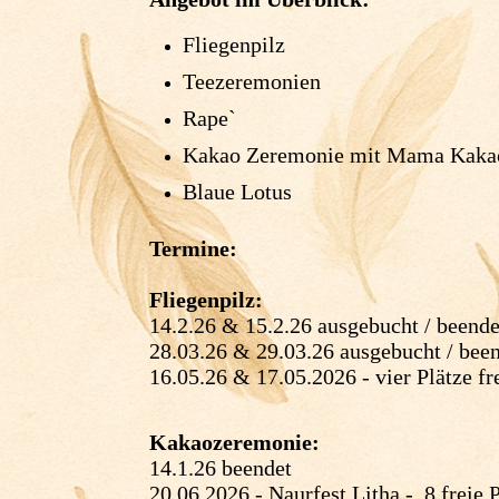
Fliegenpilz
Teezeremonien
Rape`
Kakao Zeremonie mit Mama Kak
Blaue Lotus
Termine:
Fliegenpilz:
14.2.26 & 15.2.26 ausgebucht / beende
28.03.26 & 29.03.26 ausgebucht / bee
16.05.26 & 17.05.2026 - vier Plätze fr
Kakaozeremonie:
14.1.26 beendet
20.06.2026 - Naurfest Litha - 8 freie 