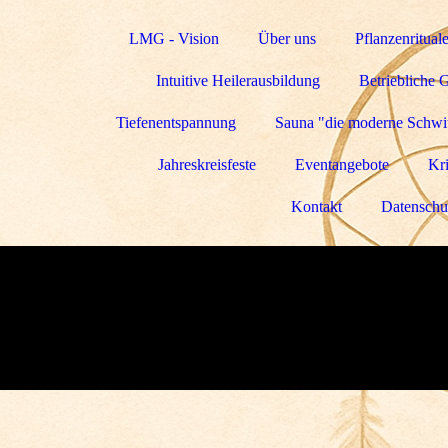
LMG - Vision
Über uns
Pflanzenritual
Intuitive Heilerausbildung
Betriebliche 
Tiefenentspannung
Sauna "die moderne Schwit
Jahreskreisfeste
Eventangebote
Kri
Kontakt
Datenschu