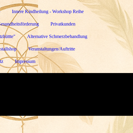
e
Innere Kindheilung - Workshop Reihe
Gesundheitsförderung
Privatkunden
zhüttte"
Alternative Schmerzbehandlung
stallshop
Veranstaltungen/Auftritte
tz
Impressum