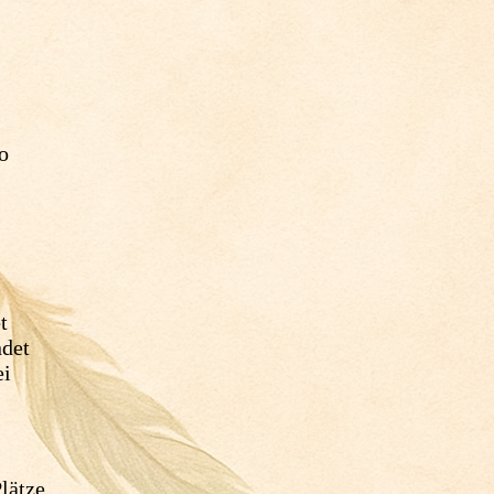
ao
t
ndet
ei
Plätze