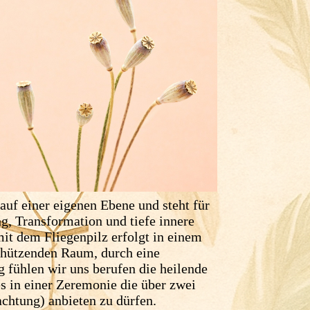
 auf einer eigenen Ebene und steht für
, Transformation und tiefe innere
mit dem Fliegenpilz erfolgt in einem
chützenden Raum, durch eine
g fühlen wir uns berufen die heilende
es in einer Zeremonie die über zwei
chtung) anbieten zu dürfen.