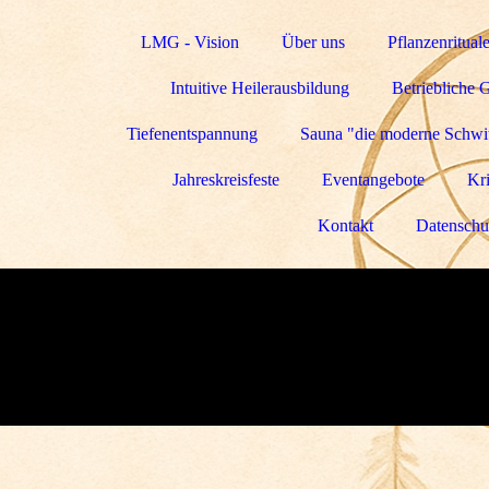
LMG - Vision
Über uns
Pflanzenritual
Intuitive Heilerausbildung
Betriebliche 
Tiefenentspannung
Sauna "die moderne Schwit
Jahreskreisfeste
Eventangebote
Kri
Kontakt
Datenschu