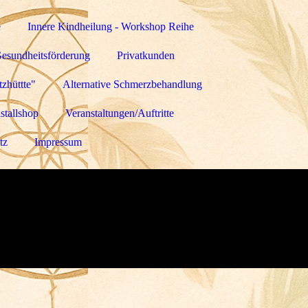
e
Innere Kindheilung - Workshop Reihe
Gesundheitsförderung
Privatkunden
zhüttte"
Alternative Schmerzbehandlung
stallshop
Veranstaltungen/Auftritte
tz
Impressum