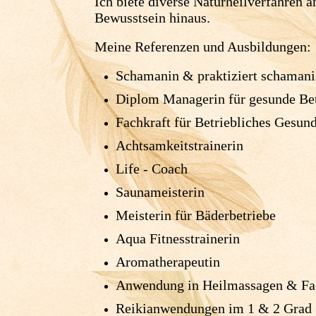
Ich biete diverse Naturheilverfahren a
Bewusstsein hinaus.
Meine Referenzen und Ausbildungen:
Schamanin & praktiziert schaman
Diplom Managerin für gesunde Be
Fachkraft für Betriebliches Ges
Achtsamkeitstrainerin
Life - Coach
Saunameisterin
Meisterin für Bäderbetriebe
Aqua Fitnesstrainerin
Aromatherapeutin
Anwendung in Heilmassagen & Fac
Reikianwendungen im 1 & 2 Grad