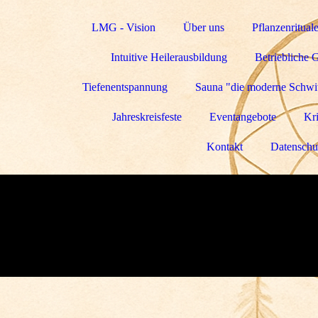
LMG - Vision
Über uns
Pflanzenritual
Intuitive Heilerausbildung
Betriebliche 
Tiefenentspannung
Sauna "die moderne Schwit
Jahreskreisfeste
Eventangebote
Kri
Kontakt
Datenschu