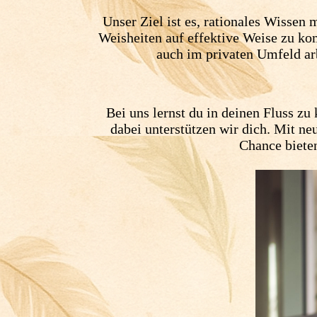
Unser Ziel ist es, rationales Wissen 
Weisheiten auf effektive Weise zu ko
auch im privaten Umfeld arb
Bei uns lernst du in deinen Fluss z
dabei unterstützen wir dich. Mit n
Chance biete