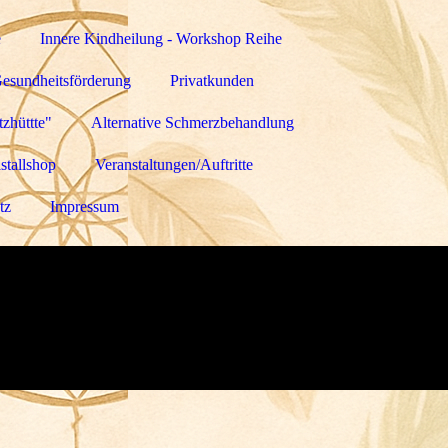
e
Innere Kindheilung - Workshop Reihe
Gesundheitsförderung
Privatkunden
zhüttte"
Alternative Schmerzbehandlung
stallshop
Veranstaltungen/Auftritte
tz
Impressum