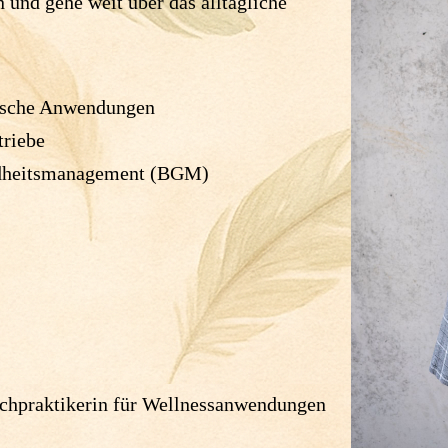
n und gehe weit über das alltägliche
ische Anwendungen
triebe
undheitsmanagement (BGM)
hpraktikerin für Wellnessanwendungen