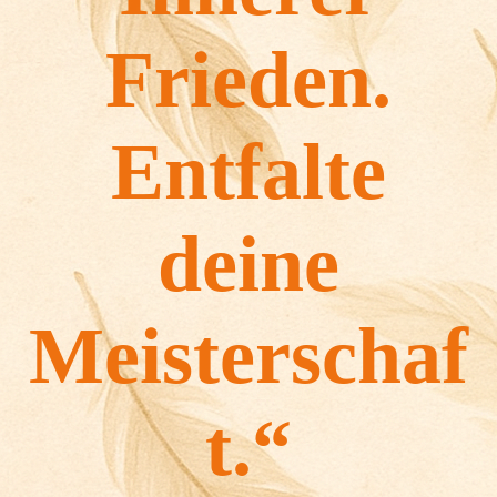
Frieden.
Entfalte
deine
Meisterschaf
t.“